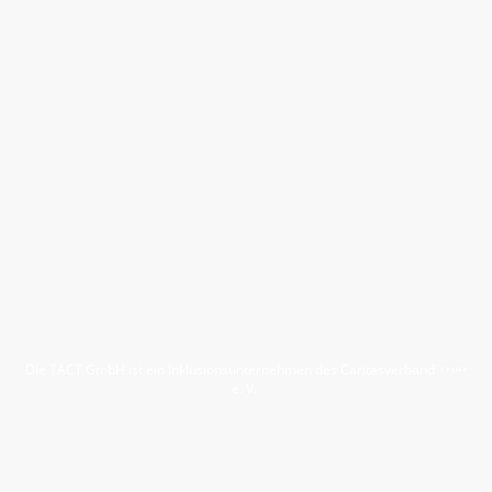
Die TACT GmbH ist ein Inklusionsunternehmen des Caritasverband Trier
e. V.
TACT GmbH 2024 ©
Alle Rechte vorbehalten.